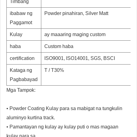
Timbang
ibabaw ng
Powder pinahiran, Silver Matt
Paggamot
Kulay
ay maaaring maging custom
haba
Custom haba
certification
ISO9001, ISO14001, SGS, BSCI
Kataga ng
T / T30%
Pagbabayad
Mga Tampok:
• Powder Coating Kulay para sa mabigat na tungkulin
aluminyo kurtina track.
• Pamantayan ng kulay ay kulay puti o mas magaan
kulay para sa