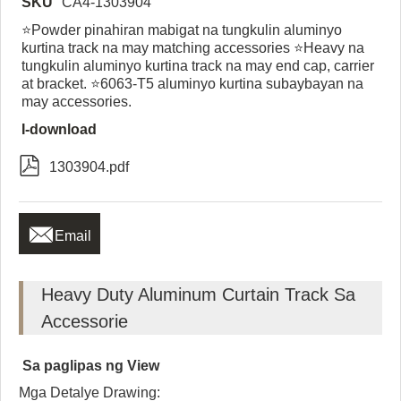
SKU
CA4-1303904
⭐Powder pinahiran mabigat na tungkulin aluminyo
kurtina track na may matching accessories ⭐Heavy na
tungkulin aluminyo kurtina track na may end cap, carrier
at bracket. ⭐6063-T5 aluminyo kurtina subaybayan na
may accessories.
I-download

1303904.pdf

Email
Heavy Duty Aluminum Curtain Track Sa
Accessorie
Sa paglipas ng View
Mga Detalye Drawing: