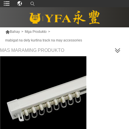

Bahay
>
Mga Produkto
>
mabigat na dety kurtina track na may accessories
MAS MARAMING PRODUKTO