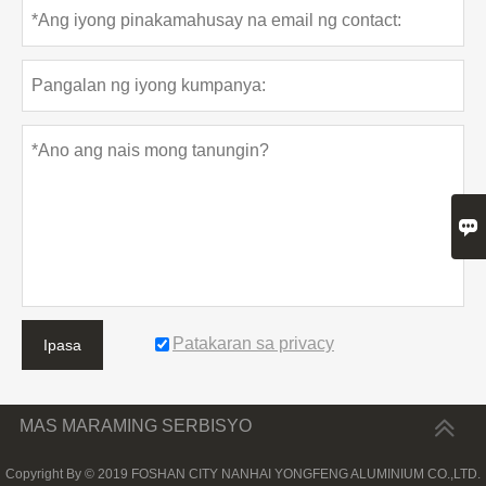

Patakaran sa privacy
Ipasa
MAS MARAMING SERBISYO
Copyright By © 2019 FOSHAN CITY NANHAI YONGFENG ALUMINIUM CO.,LTD.