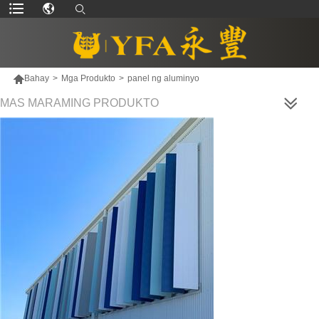

Bahay
>
Mga Produkto
>
panel ng aluminyo
MAS MARAMING PRODUKTO