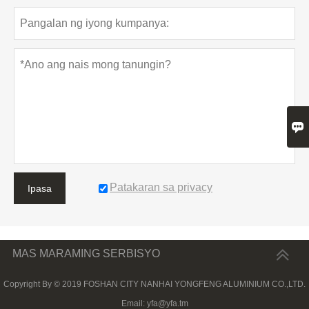

Patakaran sa privacy
Ipasa
MAS MARAMING SERBISYO
Copyright By © 2019 FOSHAN CITY NANHAI YONGFENG ALUMINIUM CO.,LTD.
Email: yfa@yfa.tm