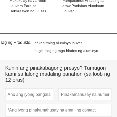
Makukulay na Aerofoil
Pampalamuti At tabing sa
Louvers Para sa
araw Panlabas Aluminum
Dekorasyon ng Gusali
Louver
Tag ng Produkto:
nakapirming aluminyo louver
hugis-itlog ng mga blades ng aluminyo
Kunin ang pinakabagong presyo? Tumugon
kami sa lalong madaling panahon (sa loob ng
12 oras)