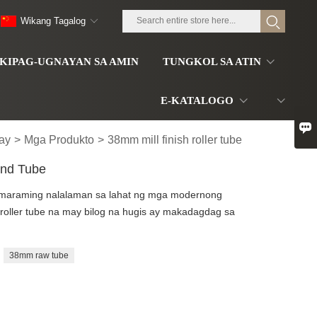
Wikang Tagalog
KIPAG-UGNAYAN SA AMIN
TUNGKOL SA ATIN
E-KATALOGO

ay
>
Mga Produkto
>
38mm mill finish roller tube
nd Tube
 maraming nalalaman sa lahat ng mga modernong
oller tube na may bilog na hugis ay makadagdag sa
38mm raw tube