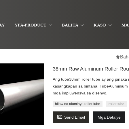
AY
YFA-PRODUCT
BALITA
KASO
MA

Bah
38mm Raw Aluminum Roller Rou
Ang tube38mm roller tube ay ang pinaka
kasangkapan sa bintana. TubeAluminium r
mga impluwensya sa disenyo.
hilaw na aluminyo roller tube
roller tube

Send Email
Mga Detalye